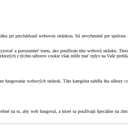
tku pri prechádzaní webovou stránkou. Sú nevyhnutné pre správnu fu
alyzovať a porozumieť tomu, ako používate túto webovú stránku. Tieto
iektorých z týchto súborov cookie však môže mať vplyv na Vaše prehli
e fungovanie webových stránok. Táto kategória zahŕňa iba súbory co
ebné na to, aby web fungoval, a ktoré sa používajú špeciálne na zh