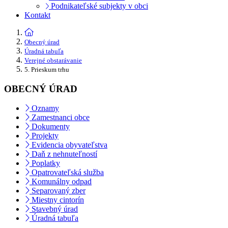
Podnikateľské subjekty v obci
Kontakt
Obecný úrad
Úradná tabuľa
Verejné obstarávanie
5. Prieskum trhu
OBECNÝ ÚRAD
Oznamy
Zamestnanci obce
Dokumenty
Projekty
Evidencia obyvateľstva
Daň z nehnuteľností
Poplatky
Opatrovateľská služba
Komunálny odpad
Separovaný zber
Miestny cintorín
Stavebný úrad
Úradná tabuľa