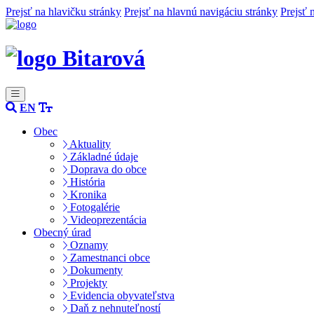
Prejsť na hlavičku stránky
Prejsť na hlavnú navigáciu stránky
Prejsť 
Bitarová
EN
Obec
Aktuality
Základné údaje
Doprava do obce
História
Kronika
Fotogalérie
Videoprezentácia
Obecný úrad
Oznamy
Zamestnanci obce
Dokumenty
Projekty
Evidencia obyvateľstva
Daň z nehnuteľností