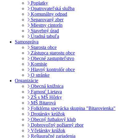
Poplatky
Opatrovateľská služba
Komunálny odpad
Separovaný zber
Miestny cintorín
Stavebný úrad
Úradná tabuľa
Samospráva
Starosta obce
Zástupca starostu obce
Obecné zastupiteľstvo
Komisie
Hlavný kontrolór obce
O stránke
Organizácie
Obecná knižnica
Farnosť Lietava
ZŠ s MŠ Hôrky
MŠ Bitarová
Folklórna spevácka skupina "Bitarovienka"
Drotársky krúžok
Obecný futbalový klub
Dobrovoľný požiarný zbor
Včelársky krúžok
Reštauračné zariadenia