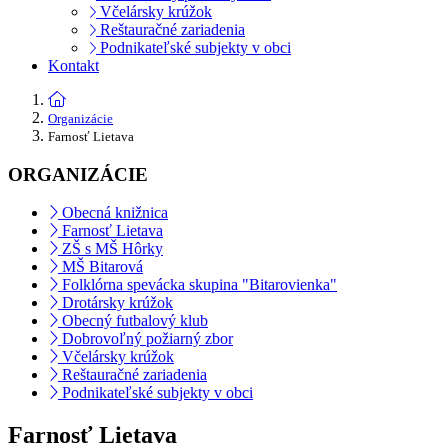
Včelársky krúžok
Reštauračné zariadenia
Podnikateľské subjekty v obci
Kontakt
Organizácie
Farnosť Lietava
ORGANIZÁCIE
Obecná knižnica
Farnosť Lietava
ZŠ s MŠ Hôrky
MŠ Bitarová
Folklórna spevácka skupina "Bitarovienka"
Drotársky krúžok
Obecný futbalový klub
Dobrovoľný požiarný zbor
Včelársky krúžok
Reštauračné zariadenia
Podnikateľské subjekty v obci
Farnosť Lietava