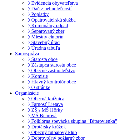
Evidencia obyvateľstva
Daň z nehnuteľností
Poplatky
Opatrovateľská služba
Komunálny odpad
Separovaný zber
Miestny cintorín
Stavebný úrad
Úradná tabuľa
Samospráva
Starosta obce
Zástupca starostu obce
Obecné zastupiteľstvo
Komisie
Hlavný kontrolór obce
O stránke
Organizácie
Obecná knižnica
Farnosť Lietava
ZŠ s MŠ Hôrky
MŠ Bitarová
Folklórna spevácka skupina "Bitarovienka"
Drotársky krúžok
Obecný futbalový klub
Dobrovoľný požiarný zbor