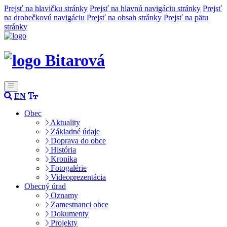
Prejsť na hlavičku stránky
Prejsť na hlavnú navigáciu stránky
Prejsť
na drobečkovú navigáciu
Prejsť na obsah stránky
Prejsť na pätu
stránky
Bitarová
EN
Obec
Aktuality
Základné údaje
Doprava do obce
História
Kronika
Fotogalérie
Videoprezentácia
Obecný úrad
Oznamy
Zamestnanci obce
Dokumenty
Projekty