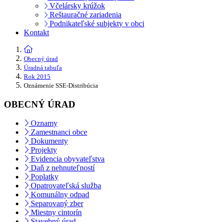
Včelársky krúžok
Reštauračné zariadenia
Podnikateľské subjekty v obci
Kontakt
Obecný úrad
Úradná tabuľa
Rok 2015
Oznámenie SSE-Distribúcia
OBECNÝ ÚRAD
Oznamy
Zamestnanci obce
Dokumenty
Projekty
Evidencia obyvateľstva
Daň z nehnuteľností
Poplatky
Opatrovateľská služba
Komunálny odpad
Separovaný zber
Miestny cintorín
Stavebný úrad