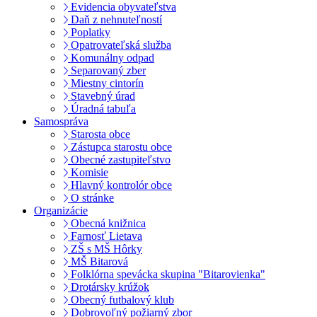
Evidencia obyvateľstva
Daň z nehnuteľností
Poplatky
Opatrovateľská služba
Komunálny odpad
Separovaný zber
Miestny cintorín
Stavebný úrad
Úradná tabuľa
Samospráva
Starosta obce
Zástupca starostu obce
Obecné zastupiteľstvo
Komisie
Hlavný kontrolór obce
O stránke
Organizácie
Obecná knižnica
Farnosť Lietava
ZŠ s MŠ Hôrky
MŠ Bitarová
Folklórna spevácka skupina "Bitarovienka"
Drotársky krúžok
Obecný futbalový klub
Dobrovoľný požiarný zbor