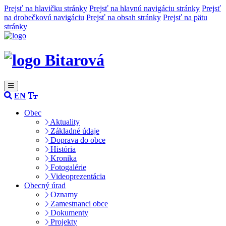
Prejsť na hlavičku stránky
Prejsť na hlavnú navigáciu stránky
Prejsť
na drobečkovú navigáciu
Prejsť na obsah stránky
Prejsť na pätu
stránky
Bitarová
EN
Obec
Aktuality
Základné údaje
Doprava do obce
História
Kronika
Fotogalérie
Videoprezentácia
Obecný úrad
Oznamy
Zamestnanci obce
Dokumenty
Projekty