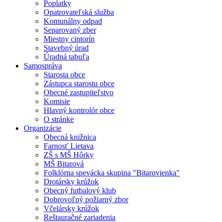
Poplatky
Opatrovateľská služba
Komunálny odpad
Separovaný zber
Miestny cintorín
Stavebný úrad
Úradná tabuľa
Samospráva
Starosta obce
Zástupca starostu obce
Obecné zastupiteľstvo
Komisie
Hlavný kontrolór obce
O stránke
Organizácie
Obecná knižnica
Farnosť Lietava
ZŠ s MŠ Hôrky
MŠ Bitarová
Folklórna spevácka skupina "Bitarovienka"
Drotársky krúžok
Obecný futbalový klub
Dobrovoľný požiarný zbor
Včelársky krúžok
Reštauračné zariadenia