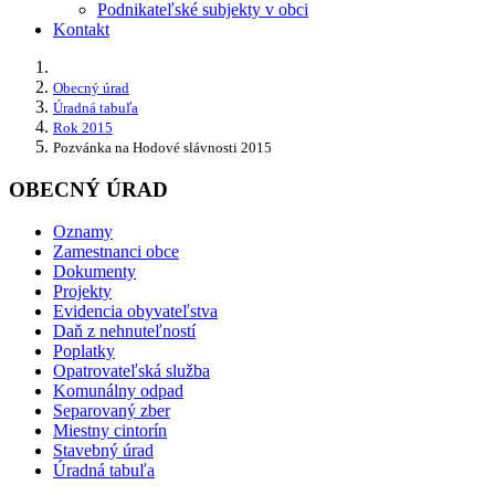
Podnikateľské subjekty v obci
Kontakt
Obecný úrad
Úradná tabuľa
Rok 2015
Pozvánka na Hodové slávnosti 2015
OBECNÝ ÚRAD
Oznamy
Zamestnanci obce
Dokumenty
Projekty
Evidencia obyvateľstva
Daň z nehnuteľností
Poplatky
Opatrovateľská služba
Komunálny odpad
Separovaný zber
Miestny cintorín
Stavebný úrad
Úradná tabuľa