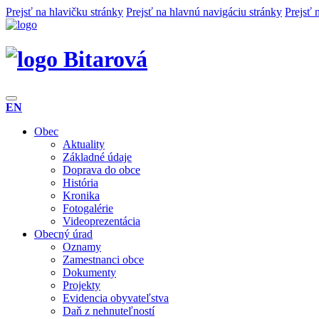
Prejsť na hlavičku stránky
Prejsť na hlavnú navigáciu stránky
Prejsť 
Bitarová
EN
Obec
Aktuality
Základné údaje
Doprava do obce
História
Kronika
Fotogalérie
Videoprezentácia
Obecný úrad
Oznamy
Zamestnanci obce
Dokumenty
Projekty
Evidencia obyvateľstva
Daň z nehnuteľností