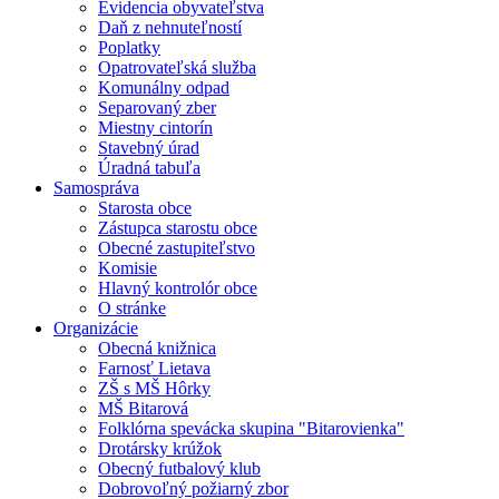
Evidencia obyvateľstva
Daň z nehnuteľností
Poplatky
Opatrovateľská služba
Komunálny odpad
Separovaný zber
Miestny cintorín
Stavebný úrad
Úradná tabuľa
Samospráva
Starosta obce
Zástupca starostu obce
Obecné zastupiteľstvo
Komisie
Hlavný kontrolór obce
O stránke
Organizácie
Obecná knižnica
Farnosť Lietava
ZŠ s MŠ Hôrky
MŠ Bitarová
Folklórna spevácka skupina "Bitarovienka"
Drotársky krúžok
Obecný futbalový klub
Dobrovoľný požiarný zbor