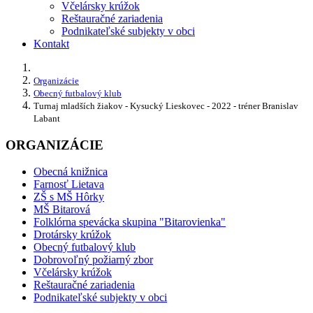
Včelársky krúžok
Reštauračné zariadenia
Podnikateľské subjekty v obci
Kontakt
Organizácie
Obecný futbalový klub
Turnaj mladších žiakov - Kysucký Lieskovec - 2022 - tréner Branislav
Labant
ORGANIZÁCIE
Obecná knižnica
Farnosť Lietava
ZŠ s MŠ Hôrky
MŠ Bitarová
Folklórna spevácka skupina "Bitarovienka"
Drotársky krúžok
Obecný futbalový klub
Dobrovoľný požiarný zbor
Včelársky krúžok
Reštauračné zariadenia
Podnikateľské subjekty v obci