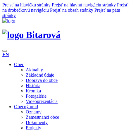
Prejsť na hlavičku stránky
Prejsť na hlavnú navigáciu stránky
Prejsť
na drobečkovú navigáciu
Prejsť na obsah stránky
Prejsť na pätu
stránky
Bitarová
EN
Obec
Aktuality
Základné údaje
Doprava do obce
História
Kronika
Fotogalérie
Videoprezentácia
Obecný úrad
Oznamy
Zamestnanci obce
Dokumenty
Projekty