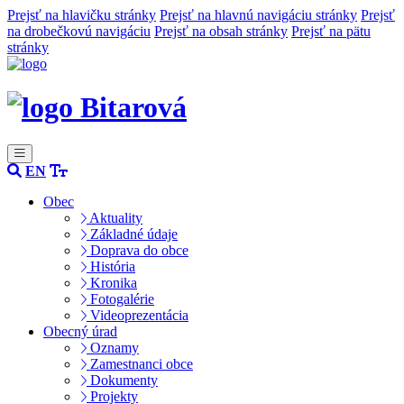
Prejsť na hlavičku stránky
Prejsť na hlavnú navigáciu stránky
Prejsť
na drobečkovú navigáciu
Prejsť na obsah stránky
Prejsť na pätu
stránky
Bitarová
EN
Obec
Aktuality
Základné údaje
Doprava do obce
História
Kronika
Fotogalérie
Videoprezentácia
Obecný úrad
Oznamy
Zamestnanci obce
Dokumenty
Projekty