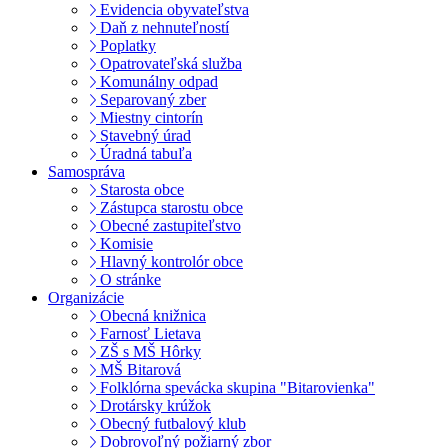
Evidencia obyvateľstva
Daň z nehnuteľností
Poplatky
Opatrovateľská služba
Komunálny odpad
Separovaný zber
Miestny cintorín
Stavebný úrad
Úradná tabuľa
Samospráva
Starosta obce
Zástupca starostu obce
Obecné zastupiteľstvo
Komisie
Hlavný kontrolór obce
O stránke
Organizácie
Obecná knižnica
Farnosť Lietava
ZŠ s MŠ Hôrky
MŠ Bitarová
Folklórna spevácka skupina "Bitarovienka"
Drotársky krúžok
Obecný futbalový klub
Dobrovoľný požiarný zbor