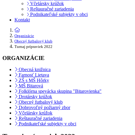
Včelársky krúžok
Reštauračné zariadenia
Podnikateľské subjekty v obci
Kontakt
Organizácie
Obecný futbalový klub
Turnaj prípraviek 2022
ORGANIZÁCIE
Obecná knižnica
Farnosť Lietava
ZŠ s MŠ Hôrky
MŠ Bitarová
Folklórna spevácka skupina "Bitarovienka"
Drotársky krúžok
Obecný futbalový klub
Dobrovoľný požiarný zbor
Včelársky krúžok
Reštauračné zariadenia
Podnikateľské subjekty v obci