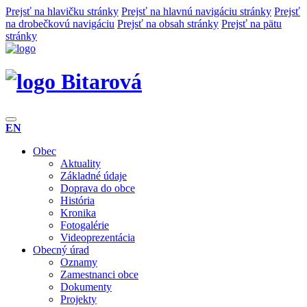
Prejsť na hlavičku stránky
Prejsť na hlavnú navigáciu stránky
Prejsť
na drobečkovú navigáciu
Prejsť na obsah stránky
Prejsť na pätu
stránky
Bitarová
EN
Obec
Aktuality
Základné údaje
Doprava do obce
História
Kronika
Fotogalérie
Videoprezentácia
Obecný úrad
Oznamy
Zamestnanci obce
Dokumenty
Projekty