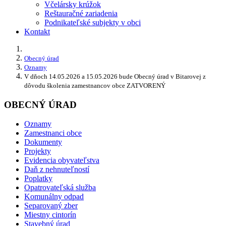
Včelársky krúžok
Reštauračné zariadenia
Podnikateľské subjekty v obci
Kontakt
Obecný úrad
Oznamy
V dňoch 14.05.2026 a 15.05.2026 bude Obecný úrad v Bitarovej z
dôvodu školenia zamestnancov obce ZATVORENÝ
OBECNÝ ÚRAD
Oznamy
Zamestnanci obce
Dokumenty
Projekty
Evidencia obyvateľstva
Daň z nehnuteľností
Poplatky
Opatrovateľská služba
Komunálny odpad
Separovaný zber
Miestny cintorín
Stavebný úrad