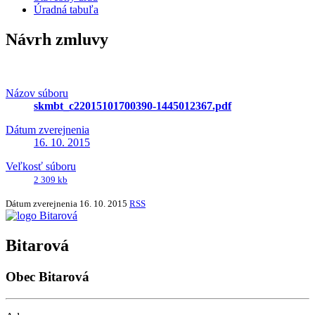
Úradná tabuľa
Návrh zmluvy
Názov súboru
skmbt_c22015101700390-1445012367.pdf
Dátum zverejnenia
16. 10. 2015
Veľkosť súboru
2 309 kb
Dátum zverejnenia
16. 10. 2015
RSS
Bitarová
Obec Bitarová