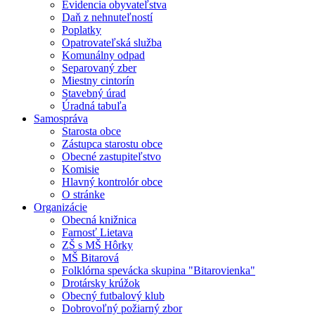
Evidencia obyvateľstva
Daň z nehnuteľností
Poplatky
Opatrovateľská služba
Komunálny odpad
Separovaný zber
Miestny cintorín
Stavebný úrad
Úradná tabuľa
Samospráva
Starosta obce
Zástupca starostu obce
Obecné zastupiteľstvo
Komisie
Hlavný kontrolór obce
O stránke
Organizácie
Obecná knižnica
Farnosť Lietava
ZŠ s MŠ Hôrky
MŠ Bitarová
Folklórna spevácka skupina "Bitarovienka"
Drotársky krúžok
Obecný futbalový klub
Dobrovoľný požiarný zbor