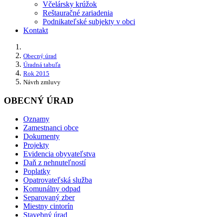
Včelársky krúžok
Reštauračné zariadenia
Podnikateľské subjekty v obci
Kontakt
Obecný úrad
Úradná tabuľa
Rok 2015
Návrh zmluvy
OBECNÝ ÚRAD
Oznamy
Zamestnanci obce
Dokumenty
Projekty
Evidencia obyvateľstva
Daň z nehnuteľností
Poplatky
Opatrovateľská služba
Komunálny odpad
Separovaný zber
Miestny cintorín
Stavebný úrad