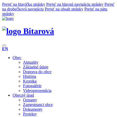
Prejsť na hlavičku stránky
Prejsť na hlavnú navigáciu stránky
Prejsť
na drobečkovú navigáciu
Prejsť na obsah stránky
Prejsť na pätu
stránky
Bitarová
EN
Obec
Aktuality
Základné údaje
Doprava do obce
História
Kronika
Fotogalérie
Videoprezentácia
Obecný úrad
Oznamy
Zamestnanci obce
Dokumenty
Projekty