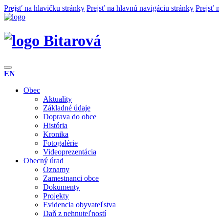
Prejsť na hlavičku stránky
Prejsť na hlavnú navigáciu stránky
Prejsť 
Bitarová
EN
Obec
Aktuality
Základné údaje
Doprava do obce
História
Kronika
Fotogalérie
Videoprezentácia
Obecný úrad
Oznamy
Zamestnanci obce
Dokumenty
Projekty
Evidencia obyvateľstva
Daň z nehnuteľností