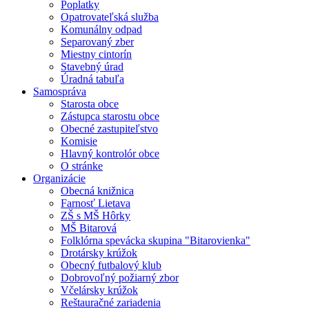
Poplatky
Opatrovateľská služba
Komunálny odpad
Separovaný zber
Miestny cintorín
Stavebný úrad
Úradná tabuľa
Samospráva
Starosta obce
Zástupca starostu obce
Obecné zastupiteľstvo
Komisie
Hlavný kontrolór obce
O stránke
Organizácie
Obecná knižnica
Farnosť Lietava
ZŠ s MŠ Hôrky
MŠ Bitarová
Folklórna spevácka skupina "Bitarovienka"
Drotársky krúžok
Obecný futbalový klub
Dobrovoľný požiarný zbor
Včelársky krúžok
Reštauračné zariadenia