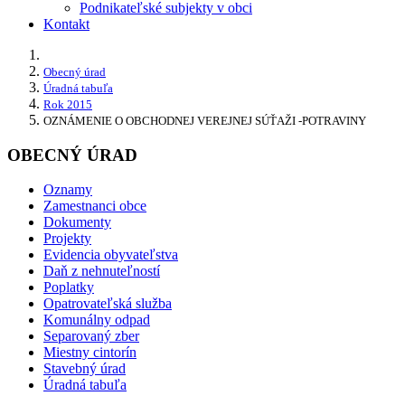
Podnikateľské subjekty v obci
Kontakt
Obecný úrad
Úradná tabuľa
Rok 2015
OZNÁMENIE O OBCHODNEJ VEREJNEJ SÚŤAŽI -POTRAVINY
OBECNÝ ÚRAD
Oznamy
Zamestnanci obce
Dokumenty
Projekty
Evidencia obyvateľstva
Daň z nehnuteľností
Poplatky
Opatrovateľská služba
Komunálny odpad
Separovaný zber
Miestny cintorín
Stavebný úrad
Úradná tabuľa