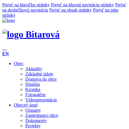
Prejsť na hlavičku stránky
Prejsť na hlavnú navigáciu stránky
Prejsť
na drobečkovú navigáciu
Prejsť na obsah stránky
Prejsť na pätu
stránky
Bitarová
EN
Obec
Aktuality
Základné údaje
Doprava do obce
História
Kronika
Fotogalérie
Videoprezentácia
Obecný úrad
Oznamy
Zamestnanci obce
Dokumenty
Projekty