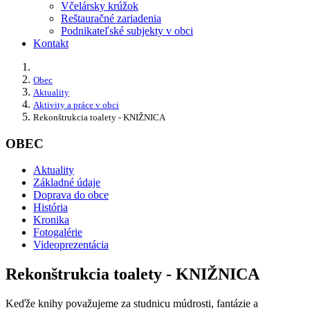
Včelársky krúžok
Reštauračné zariadenia
Podnikateľské subjekty v obci
Kontakt
Obec
Aktuality
Aktivity a práce v obci
Rekonštrukcia toalety - KNIŽNICA
OBEC
Aktuality
Základné údaje
Doprava do obce
História
Kronika
Fotogalérie
Videoprezentácia
Rekonštrukcia toalety - KNIŽNICA
Keďže knihy považujeme za studnicu múdrosti, fantázie a