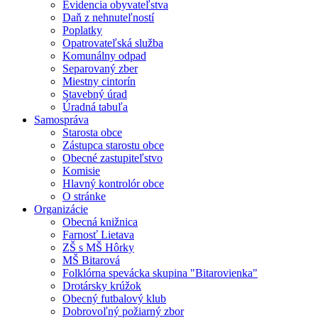
Evidencia obyvateľstva
Daň z nehnuteľností
Poplatky
Opatrovateľská služba
Komunálny odpad
Separovaný zber
Miestny cintorín
Stavebný úrad
Úradná tabuľa
Samospráva
Starosta obce
Zástupca starostu obce
Obecné zastupiteľstvo
Komisie
Hlavný kontrolór obce
O stránke
Organizácie
Obecná knižnica
Farnosť Lietava
ZŠ s MŠ Hôrky
MŠ Bitarová
Folklórna spevácka skupina "Bitarovienka"
Drotársky krúžok
Obecný futbalový klub
Dobrovoľný požiarný zbor