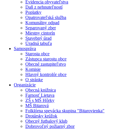
Evidencia obyvateľstva
Daň z nehnuteľností
Poplatky
Opatrovateľská služba
Komunálny odpad
Separovaný zber
Miestny cintorín
Stavebný úrad
Úradná tabuľa
Samospráva
Starosta obce
Zástupca starostu obce
Obecné zastupiteľstvo
Komisie
Hlavný kontrolór obce
O stránke
Organizácie
Obecná knižnica
Farnosť Lietava
ZŠ s MŠ Hôrky
MŠ Bitarová
Folklórna spevácka skupina "Bitarovienka"
Drotársky krúžok
Obecný futbalový klub
Dobrovoľný požiarný zbor