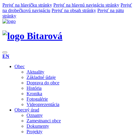
Prejsť na hlavičku stránky
Prejsť na hlavnú navigáciu stránky
Prejsť
na drobečkovú navigáciu
Prejsť na obsah stránky
Prejsť na pätu
stránky
Bitarová
EN
Obec
Aktuality
Základné údaje
Doprava do obce
História
Kronika
Fotogalérie
Videoprezentácia
Obecný úrad
Oznamy
Zamestnanci obce
Dokumenty
Projekty