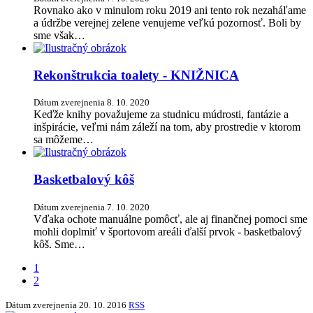
Rovnako ako v minulom roku 2019 ani tento rok nezaháľame
a údržbe verejnej zelene venujeme veľkú pozornosť. Boli by
sme však…
Rekonštrukcia toalety - KNIŽNICA
Dátum zverejnenia
8. 10. 2020
Keďže knihy považujeme za studnicu múdrosti, fantázie a
inšpirácie, veľmi nám záleží na tom, aby prostredie v ktorom
sa môžeme…
Basketbalový kôš
Dátum zverejnenia
7. 10. 2020
Vďaka ochote manuálne pomôcť, ale aj finančnej pomoci sme
mohli doplmiť v športovom areáli ďalší prvok - basketbalový
kôš. Sme…
1
2
Dátum zverejnenia
20. 10. 2016
RSS