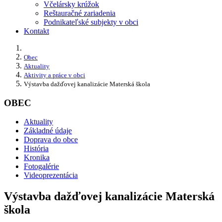
Včelársky krúžok
Reštauračné zariadenia
Podnikateľské subjekty v obci
Kontakt
Obec
Aktuality
Aktivity a práce v obci
Výstavba dažďovej kanalizácie Materská škola
OBEC
Aktuality
Základné údaje
Doprava do obce
História
Kronika
Fotogalérie
Videoprezentácia
Výstavba dažďovej kanalizácie Materská
škola