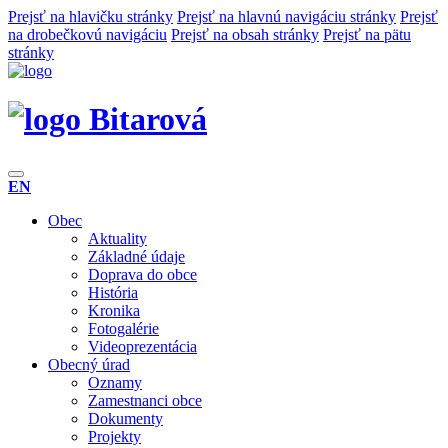
Prejsť na hlavičku stránky
Prejsť na hlavnú navigáciu stránky
Prejsť
na drobečkovú navigáciu
Prejsť na obsah stránky
Prejsť na pätu
stránky
Bitarová
EN
Obec
Aktuality
Základné údaje
Doprava do obce
História
Kronika
Fotogalérie
Videoprezentácia
Obecný úrad
Oznamy
Zamestnanci obce
Dokumenty
Projekty