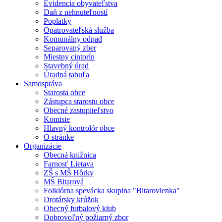
Evidencia obyvateľstva
Daň z nehnuteľností
Poplatky
Opatrovateľská služba
Komunálny odpad
Separovaný zber
Miestny cintorín
Stavebný úrad
Úradná tabuľa
Samospráva
Starosta obce
Zástupca starostu obce
Obecné zastupiteľstvo
Komisie
Hlavný kontrolór obce
O stránke
Organizácie
Obecná knižnica
Farnosť Lietava
ZŠ s MŠ Hôrky
MŠ Bitarová
Folklórna spevácka skupina "Bitarovienka"
Drotársky krúžok
Obecný futbalový klub
Dobrovoľný požiarný zbor